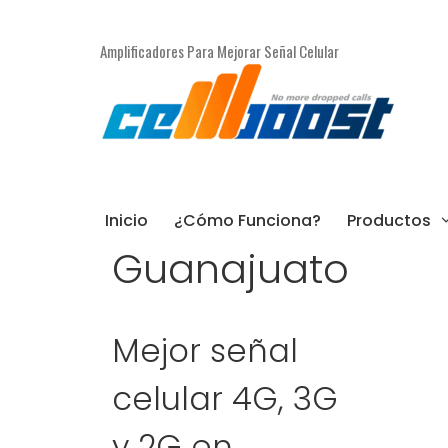
Saltar
al
Amplificadores Para Mejorar Señal Celular
contenido
Inicio
¿Cómo Funciona?
Productos
Guanajuato
Mejor señal
celular 4G, 3G
y 2G en