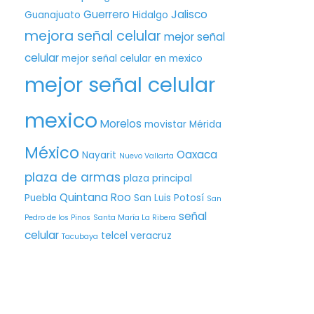
Guerrero
Jalisco
Guanajuato
Hidalgo
mejora señal celular
mejor señal
celular
mejor señal celular en mexico
mejor señal celular
mexico
Morelos
movistar
Mérida
México
Oaxaca
Nayarit
Nuevo Vallarta
plaza de armas
plaza principal
Quintana Roo
Puebla
San Luis Potosí
San
señal
Pedro de los Pinos
Santa María La Ribera
celular
telcel
veracruz
Tacubaya