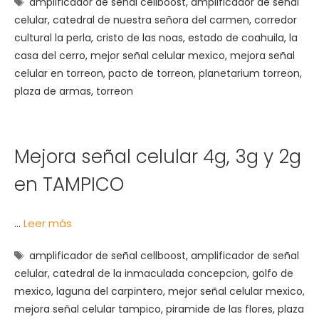
Etiquetas
amplificador de señal cellboost
,
amplificador de señal
celular
,
catedral de nuestra señora del carmen
,
corredor
cultural la perla
,
cristo de las noas
,
estado de coahuila
,
la
casa del cerro
,
mejor señal celular mexico
,
mejora señal
celular en torreon
,
pacto de torreon
,
planetarium torreon
,
plaza de armas
,
torreon
Mejora señal celular 4g, 3g y 2g
en TAMPICO
…
Leer más
Etiquetas
amplificador de señal cellboost
,
amplificador de señal
celular
,
catedral de la inmaculada concepcion
,
golfo de
mexico
,
laguna del carpintero
,
mejor señal celular mexico
,
mejora señal celular tampico
,
piramide de las flores
,
plaza