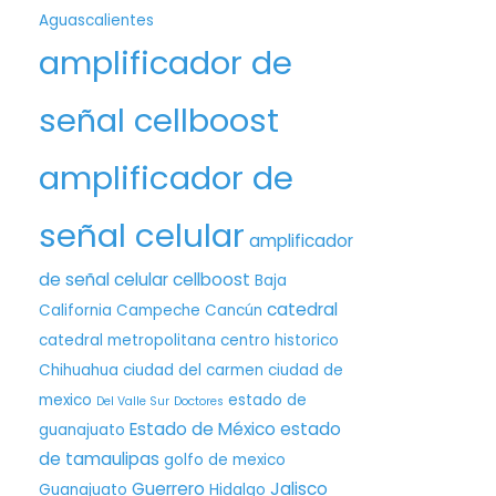
Aguascalientes
amplificador de
señal cellboost
amplificador de
señal celular
amplificador
de señal celular cellboost
Baja
catedral
California
Campeche
Cancún
catedral metropolitana
centro historico
Chihuahua
ciudad del carmen
ciudad de
mexico
estado de
Del Valle Sur
Doctores
Estado de México
estado
guanajuato
de tamaulipas
golfo de mexico
Guerrero
Jalisco
Guanajuato
Hidalgo