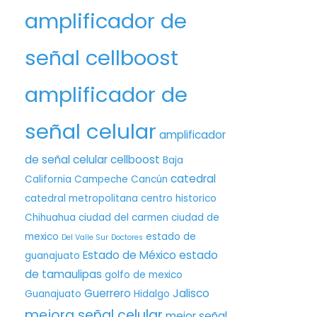
amplificador de
señal cellboost
amplificador de
señal celular
amplificador
de señal celular cellboost
Baja
catedral
California
Campeche
Cancún
catedral metropolitana
centro historico
Chihuahua
ciudad del carmen
ciudad de
mexico
estado de
Del Valle Sur
Doctores
Estado de México
estado
guanajuato
de tamaulipas
golfo de mexico
Guerrero
Jalisco
Guanajuato
Hidalgo
mejora señal celular
mejor señal