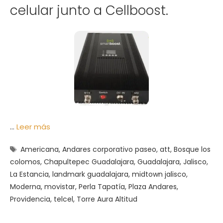
celular junto a Cellboost.
…
Leer más
Etiquetas
Americana
,
Andares corporativo paseo
,
att
,
Bosque los
colomos
,
Chapultepec Guadalajara
,
Guadalajara
,
Jalisco
,
La Estancia
,
landmark guadalajara
,
midtown jalisco
,
Moderna
,
movistar
,
Perla Tapatía
,
Plaza Andares
,
Providencia
,
telcel
,
Torre Aura Altitud