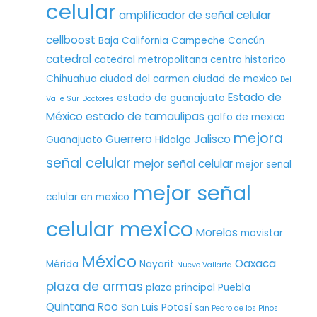
celular
amplificador de señal celular
cellboost
Baja California
Campeche
Cancún
catedral
catedral metropolitana
centro historico
Chihuahua
ciudad del carmen
ciudad de mexico
Del
Estado de
estado de guanajuato
Valle Sur
Doctores
México
estado de tamaulipas
golfo de mexico
mejora
Guerrero
Jalisco
Guanajuato
Hidalgo
señal celular
mejor señal celular
mejor señal
mejor señal
celular en mexico
celular mexico
Morelos
movistar
México
Oaxaca
Mérida
Nayarit
Nuevo Vallarta
plaza de armas
plaza principal
Puebla
Quintana Roo
San Luis Potosí
San Pedro de los Pinos