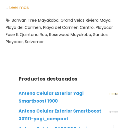
…
Leer más
Etiquetas
Banyan Tree Mayakoba
,
Grand Velas Riviera Maya
,
Playa del Carmen
,
Playa del Carmen Centro
,
Playacar
Fase II
,
Quintana Roo
,
Rosewood Mayakoba
,
Sandos
Playacar
,
Selvamar
Productos destacados
Antena Celular Exterior Yagi
Smartboost 1900
Antena Celular Exterior Smartboost
301111-yagi_compact