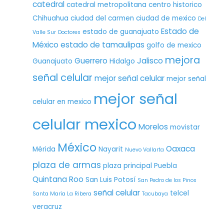
catedral
catedral metropolitana
centro historico
Chihuahua
ciudad del carmen
ciudad de mexico
Del
Estado de
estado de guanajuato
Valle Sur
Doctores
México
estado de tamaulipas
golfo de mexico
mejora
Guerrero
Jalisco
Guanajuato
Hidalgo
señal celular
mejor señal celular
mejor señal
mejor señal
celular en mexico
celular mexico
Morelos
movistar
México
Oaxaca
Mérida
Nayarit
Nuevo Vallarta
plaza de armas
plaza principal
Puebla
Quintana Roo
San Luis Potosí
San Pedro de los Pinos
señal celular
telcel
Santa María La Ribera
Tacubaya
veracruz