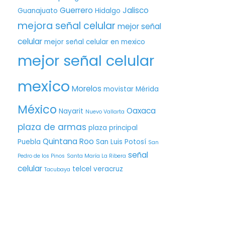
Guerrero
Jalisco
Guanajuato
Hidalgo
mejora señal celular
mejor señal
celular
mejor señal celular en mexico
mejor señal celular
mexico
Morelos
movistar
Mérida
México
Oaxaca
Nayarit
Nuevo Vallarta
plaza de armas
plaza principal
Quintana Roo
Puebla
San Luis Potosí
San
señal
Pedro de los Pinos
Santa María La Ribera
celular
telcel
veracruz
Tacubaya