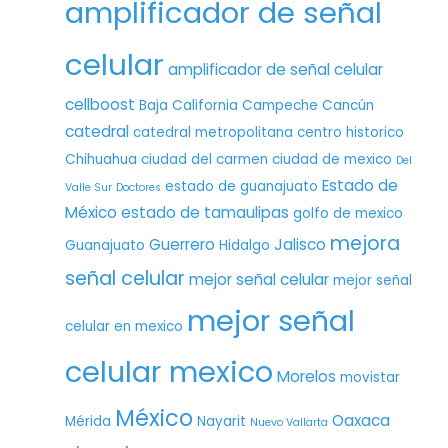
amplificador de señal
celular
amplificador de señal celular
cellboost
Baja California
Campeche
Cancún
catedral
catedral metropolitana
centro historico
Chihuahua
ciudad del carmen
ciudad de mexico
Del
Estado de
estado de guanajuato
Valle Sur
Doctores
México
estado de tamaulipas
golfo de mexico
mejora
Guerrero
Jalisco
Guanajuato
Hidalgo
señal celular
mejor señal celular
mejor señal
mejor señal
celular en mexico
celular mexico
Morelos
movistar
México
Oaxaca
Mérida
Nayarit
Nuevo Vallarta