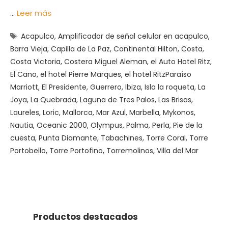
…
Leer más
Etiquetas
Acapulco
,
Amplificador de señal celular en acapulco
,
Barra Vieja
,
Capilla de La Paz
,
Continental Hilton
,
Costa
,
Costa Victoria
,
Costera Miguel Aleman
,
el Auto Hotel Ritz
,
El Cano
,
el hotel Pierre Marques
,
el hotel RitzParaíso
Marriott
,
El Presidente
,
Guerrero
,
Ibiza
,
Isla la roqueta
,
La
Joya
,
La Quebrada
,
Laguna de Tres Palos
,
Las Brisas
,
Laureles
,
Loric
,
Mallorca
,
Mar Azul
,
Marbella
,
Mykonos
,
Nautia
,
Oceanic 2000
,
Olympus
,
Palma
,
Perla
,
Pie de la
cuesta
,
Punta Diamante
,
Tabachines
,
Torre Coral
,
Torre
Portobello
,
Torre Portofino
,
Torremolinos
,
Villa del Mar
Productos destacados