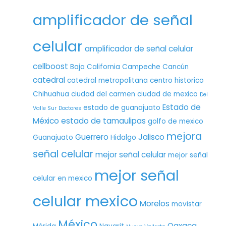
amplificador de señal
celular
amplificador de señal celular
cellboost
Baja California
Campeche
Cancún
catedral
catedral metropolitana
centro historico
Chihuahua
ciudad del carmen
ciudad de mexico
Del
Estado de
estado de guanajuato
Valle Sur
Doctores
México
estado de tamaulipas
golfo de mexico
mejora
Guerrero
Jalisco
Guanajuato
Hidalgo
señal celular
mejor señal celular
mejor señal
mejor señal
celular en mexico
celular mexico
Morelos
movistar
México
Oaxaca