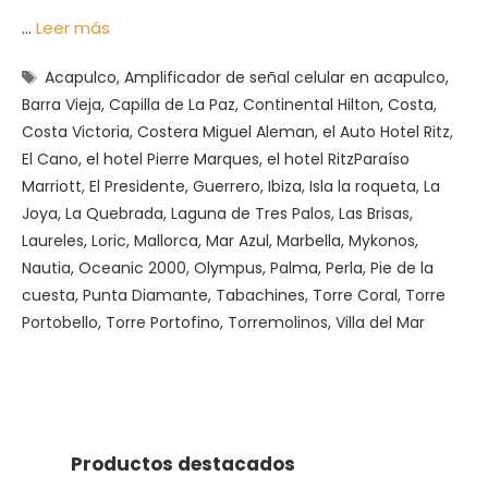
…
Leer más
Etiquetas
Acapulco
,
Amplificador de señal celular en acapulco
,
Barra Vieja
,
Capilla de La Paz
,
Continental Hilton
,
Costa
,
Costa Victoria
,
Costera Miguel Aleman
,
el Auto Hotel Ritz
,
El Cano
,
el hotel Pierre Marques
,
el hotel RitzParaíso
Marriott
,
El Presidente
,
Guerrero
,
Ibiza
,
Isla la roqueta
,
La
Joya
,
La Quebrada
,
Laguna de Tres Palos
,
Las Brisas
,
Laureles
,
Loric
,
Mallorca
,
Mar Azul
,
Marbella
,
Mykonos
,
Nautia
,
Oceanic 2000
,
Olympus
,
Palma
,
Perla
,
Pie de la
cuesta
,
Punta Diamante
,
Tabachines
,
Torre Coral
,
Torre
Portobello
,
Torre Portofino
,
Torremolinos
,
Villa del Mar
Productos destacados