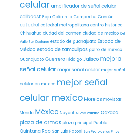
celular
amplificador de señal celular
cellboost
Baja California
Campeche
Cancún
catedral
catedral metropolitana
centro historico
Chihuahua
ciudad del carmen
ciudad de mexico
Del
Estado de
estado de guanajuato
Valle Sur
Doctores
México
estado de tamaulipas
golfo de mexico
mejora
Guerrero
Jalisco
Guanajuato
Hidalgo
señal celular
mejor señal celular
mejor señal
mejor señal
celular en mexico
celular mexico
Morelos
movistar
México
Oaxaca
Mérida
Nayarit
Nuevo Vallarta
plaza de armas
plaza principal
Puebla
Quintana Roo
San Luis Potosí
San Pedro de los Pinos